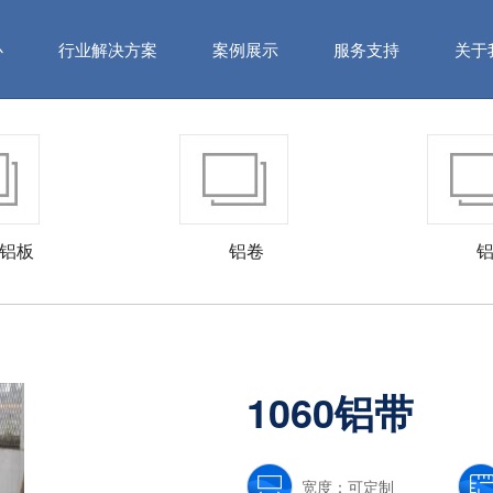
心
行业解决方案
案例展示
服务支持
关于
铝板
铝卷
1060铝带
宽度：可定制