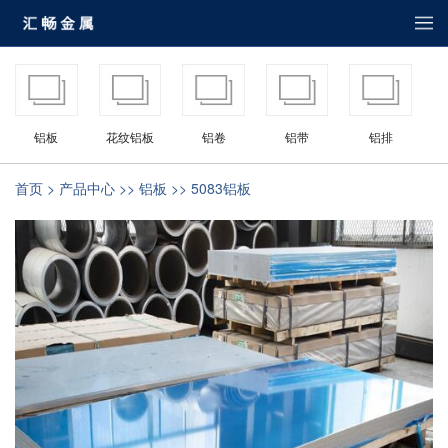
铝板
花纹铝板
铝卷
铝带
铝排
首页
>
产品中心
>>
铝板
>> 5083铝板