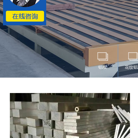
铝板
花纹铝