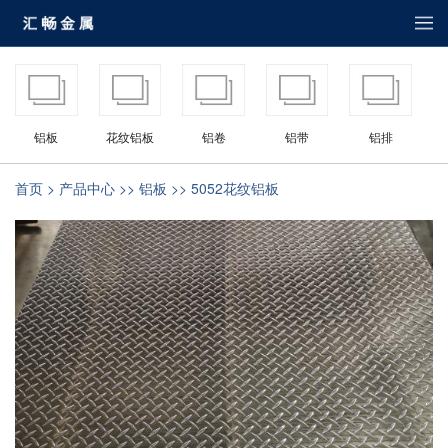
铝板
花纹铝板
铝卷
铝带
铝排
首页
>
产品中心
>>
铝板
>> 5052花纹铝板